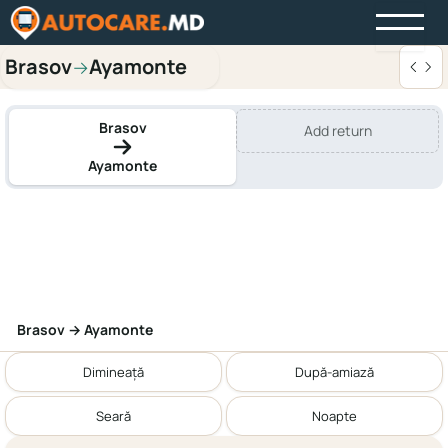
Brasov
Ayamonte
→
Brasov
Add return
Ayamonte
Brasov → Ayamonte
Dimineață
După-amiază
Seară
Noapte