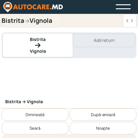
Bistrita
Vignola
→
Bistrita
Add return
Vignola
Bistrita → Vignola
Dimineață
După-amiază
Seară
Noapte