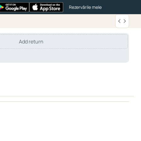
Rezervările mele
Add return