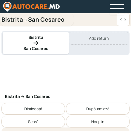
Bistrita
San Cesareo
→
Bistrita
Add return
San Cesareo
Bistrita → San Cesareo
Dimineață
După-amiază
Seară
Noapte