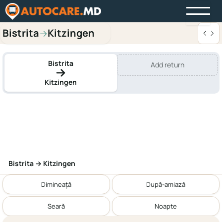
Bistrita
Kitzingen
→
Bistrita
Add return
Kitzingen
Bistrita → Kitzingen
Dimineață
După-amiază
Seară
Noapte