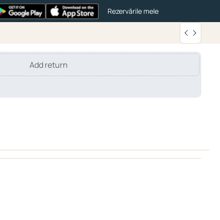
Rezervările mele
Add return