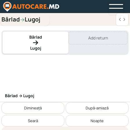
Bârlad
Lugoj
→
Bârlad
Add return
Lugoj
Bârlad → Lugoj
Dimineață
După-amiază
Seară
Noapte