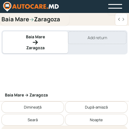
Baia Mare
Zaragoza
→
Baia Mare
Add return
Zaragoza
Baia Mare → Zaragoza
Dimineață
După-amiază
Seară
Noapte