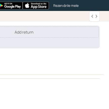
Rezervările mele
Add return