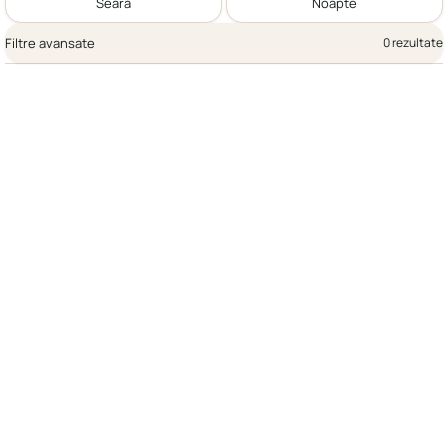
Seară
Noapte
Filtre avansate
0 rezultate