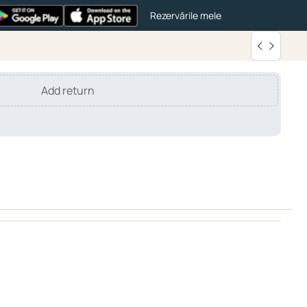
Rezervările mele
Add return