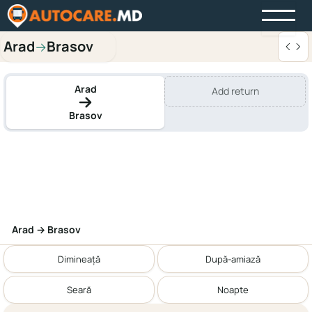
Arad
Brasov
→
Arad
Add return
Brasov
Arad → Brasov
Dimineață
După-amiază
Seară
Noapte