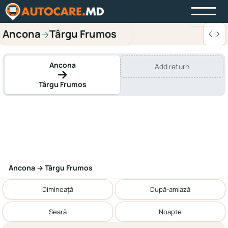
Ancona
Târgu Frumos
→
Ancona
Add return
Târgu Frumos
Ancona → Târgu Frumos
Dimineață
După-amiază
Seară
Noapte