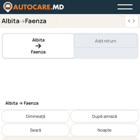
Albita
Faenza
→
Albita
Add return
Faenza
Albita → Faenza
Dimineață
După-amiază
Seară
Noapte